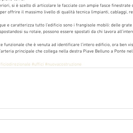
periori, si è scelto di articolare le facciate con ampie fasce finestrate
per offrire il massimo livello di qualità tecnica (impianti, cablaggi, r
ue e caratterizza tutto l’edificio sono i frangisole mobili: delle grate 
postandosi su rotaie, possono essere spostati da chi lavora all’intern
funzionale che è venuta ad identificare l’intero edificio, ora ben visi
l’arteria principale che collega nella destra Piave Belluno a Ponte nell
ficiodirezionale
#uffici
#nuovacostruzione