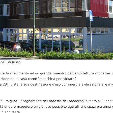
"....di lusso
alia fa riferimento ad un grande maestro dell’architettura moderna: L
nizione della casa come “macchina per abitare”.
ea 284, vista la sua destinazione d’uso commerciale-direzionale, è in
do i migliori insegnamenti dei maestri del moderno, è stato sviluppat
ità di dare maggiore aria e luce possibile agli uffici e spazi più ampi e
 piano terra.