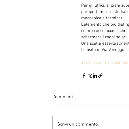
Per gli uffici, ai piani su
parapetti murari studiati 
meccanica e termica).
L’elemento che più disting
colore rosso acceso che, s
schermare i raggi solari.
Una scelta essenzialmente 
transita in Via Veneggia, 
#centrocommerciale
#edi
Commenti
Scrivi un commento...