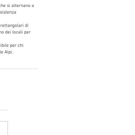
 che si alternano a 
esistenza 
rettangolari di 
o dei locali per 
bile per chi 
e Alpi.