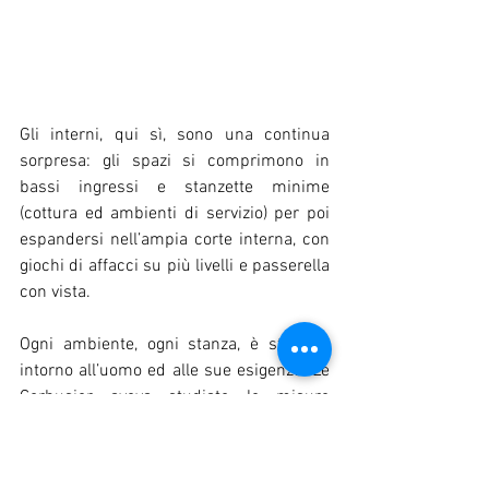
Gli interni, qui sì, sono una continua 
sorpresa: gli spazi si comprimono in 
bassi ingressi e stanzette minime 
(cottura ed ambienti di servizio) per poi 
espandersi nell’ampia corte interna, con 
giochi di affacci su più livelli e passerella 
con vista.
Ogni ambiente, ogni stanza, è studiata 
intorno all’uomo ed alle sue esigenze. Le 
Corbusier aveva studiato le misure 
dell’uomo ed, in base a quelle, aveva 
definito le misure degli spazi di cui 
necessitava. La forma finale di una casa 