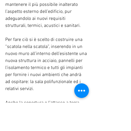
mantenere il più possibile inalterato 
l’aspetto esterno dell’edificio, pur 
adeguandolo ai nuovi requisiti 
strutturali, termici, acustici e sanitari.
Per fare ciò si è scelto di costruire una 
“scatola nella scatola”, inserendo in un 
nuovo muro all’interno dell’esistente una 
nuova struttura in acciaio, pannelli per 
l’isolamento termico e tutti gli impianti 
per fornire i nuovi ambienti che andrà 
ad ospitare: la sala polifunzionale ed i 
relativi servizi.
Anche la copertura e l’attacco a terra 
sono stati progettati come elementi 
completamente nuovi, per riuscire così a 
garantire i migliori requisiti di 